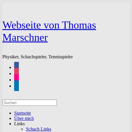
Zum
Inhalt
springen
Webseite von Thomas
Marschner
Physiker, Schachspieler, Tennisspieler
facebook
instagram
flickr
linkedin
Suchen
nach:
Startseite
Über mich
Links
Schach Links