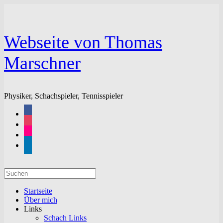
Zum
Inhalt
springen
Webseite von Thomas
Marschner
Physiker, Schachspieler, Tennisspieler
facebook
instagram
flickr
linkedin
Suchen
nach:
Startseite
Über mich
Links
Schach Links