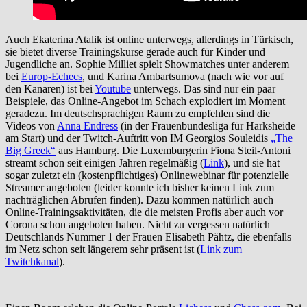
Auch Ekaterina Atalik ist online unterwegs, allerdings in Türkisch,
sie bietet diverse Trainingskurse gerade auch für Kinder und
Jugendliche an. Sophie Milliet spielt Showmatches unter anderem
bei
Europ-Echecs
, und Karina Ambartsumova (nach wie vor auf
den Kanaren) ist bei
Youtube
unterwegs. Das sind nur ein paar
Beispiele, das Online-Angebot im Schach explodiert im Moment
geradezu. Im deutschsprachigen Raum zu empfehlen sind die
Videos von
Anna Endress
(in der Frauenbundesliga für Harksheide
am Start) und der Twitch-Auftritt von IM Georgios Souleidis
„The
Big Greek“
aus Hamburg. Die Luxemburgerin Fiona Steil-Antoni
streamt schon seit einigen Jahren regelmäßig (
Link
), und sie hat
sogar zuletzt ein (kostenpflichtiges) Onlinewebinar für potenzielle
Streamer angeboten (leider konnte ich bisher keinen Link zum
nachträglichen Abrufen finden). Dazu kommen natürlich auch
Online-Trainingsaktivitäten, die die meisten Profis aber auch vor
Corona schon angeboten haben. Nicht zu vergessen natürlich
Deutschlands Nummer 1 der Frauen Elisabeth Pähtz, die ebenfalls
im Netz schon seit längerem sehr präsent ist (
Link zum
Twitchkanal
).