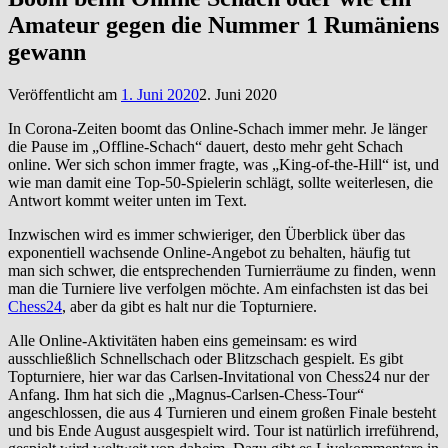
Amateur gegen die Nummer 1 Rumäniens
gewann
Veröffentlicht am
1. Juni 2020
2. Juni 2020
In Corona-Zeiten boomt das Online-Schach immer mehr. Je länger
die Pause im „Offline-Schach“ dauert, desto mehr geht Schach
online. Wer sich schon immer fragte, was „King-of-the-Hill“ ist, und
wie man damit eine Top-50-Spielerin schlägt, sollte weiterlesen, die
Antwort kommt weiter unten im Text.
Inzwischen wird es immer schwieriger, den Überblick über das
exponentiell wachsende Online-Angebot zu behalten, häufig tut
man sich schwer, die entsprechenden Turnierräume zu finden, wenn
man die Turniere live verfolgen möchte. Am einfachsten ist das bei
Chess24
, aber da gibt es halt nur die Topturniere.
Alle Online-Aktivitäten haben eins gemeinsam: es wird
ausschließlich Schnellschach oder Blitzschach gespielt. Es gibt
Topturniere, hier war das Carlsen-Invitational von Chess24 nur der
Anfang. Ihm hat sich die „Magnus-Carlsen-Chess-Tour“
angeschlossen, die aus 4 Turnieren und einem großen Finale besteht
und bis Ende August ausgespielt wird. Tour ist natürlich irreführend,