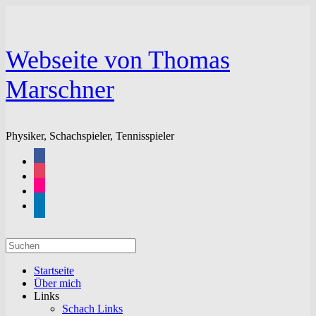
Zum
Inhalt
springen
Webseite von Thomas
Marschner
Physiker, Schachspieler, Tennisspieler
facebook
instagram
flickr
linkedin
Suchen
nach:
Startseite
Über mich
Links
Schach Links