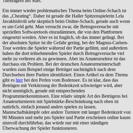
Titelträgern am Start.
Ein immer wieder problematisches Thema beim Online-Schach ist
das „Cheating“. Daher ist gerade die Haller Spitzenspielerin Lela
Javakhishvili sehr skeptisch beim Online-Schach, gerade auch wenn
es um Geld geht. Man versucht zwar, die Betrugsversuche mit
speziellen Softwaretools einzudämmen, die von den Plattformen
eingesetzt werden. Aber es ist fraglich, ob das immer gelingt. Bei
der absoluten Spitze ist die Gefahr gering, bei der Magnus-Carlsen-
Tour werden die Spieler während der Partie gefilmt, und außerdem
haben die dort teilnehmenden Spieler durch Betrugsversuche viel
mehr zu verlieren als zu gewinnen. Aber im Amateursektor ist das
durchaus ein Problem. Bei der deutschen Amateurmeisterschaft
wurden zum Beispiel einige Betrüger nachträglich nach dem
Durchsehen ihrer Partien identifiziert. Einen Artikel zu dem Thema
gibt es
hier
bei den Perlen vom Bodensee. Es ist klar, dass das
Betrügen mit Verkürzung der Bedenkzeit schwieriger wird, aber
nicht unmöglich, gerade mit entsprechenden
Programmierkenntnissen. Eine relativ simple Art des Betrügens bei
Amateurturnieren mit Spielstärke-Beschränkung nach oben ist
natürlich, einfach jemand anders spielen zu lassen.
Mannschaftskämpfe oder andere Turniere mit langer Bedenkzeit von
90 Minuten und mehr pro Spieler und Partie erscheinen online kaum
sinnvoll durchführbar, das würde nur mit einer ständigen
Überwachung der Spieler funktionieren.