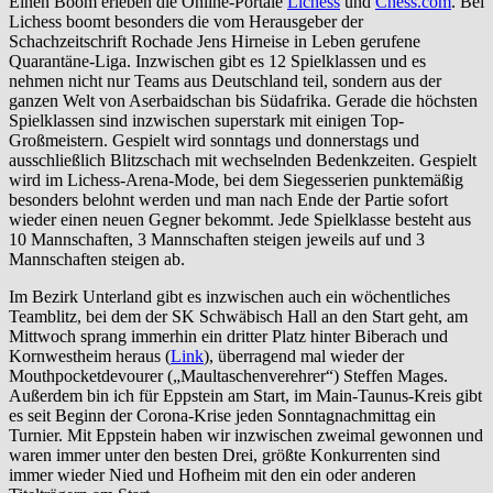
Einen Boom erleben die Online-Portale
Lichess
und
Chess.com
. Bei
Lichess boomt besonders die vom Herausgeber der
Schachzeitschrift Rochade Jens Hirneise in Leben gerufene
Quarantäne-Liga. Inzwischen gibt es 12 Spielklassen und es
nehmen nicht nur Teams aus Deutschland teil, sondern aus der
ganzen Welt von Aserbaidschan bis Südafrika. Gerade die höchsten
Spielklassen sind inzwischen superstark mit einigen Top-
Großmeistern. Gespielt wird sonntags und donnerstags und
ausschließlich Blitzschach mit wechselnden Bedenkzeiten. Gespielt
wird im Lichess-Arena-Mode, bei dem Siegesserien punktemäßig
besonders belohnt werden und man nach Ende der Partie sofort
wieder einen neuen Gegner bekommt. Jede Spielklasse besteht aus
10 Mannschaften, 3 Mannschaften steigen jeweils auf und 3
Mannschaften steigen ab.
Im Bezirk Unterland gibt es inzwischen auch ein wöchentliches
Teamblitz, bei dem der SK Schwäbisch Hall an den Start geht, am
Mittwoch sprang immerhin ein dritter Platz hinter Biberach und
Kornwestheim heraus (
Link
), überragend mal wieder der
Mouthpocketdevourer („Maultaschenverehrer“) Steffen Mages.
Außerdem bin ich für Eppstein am Start, im Main-Taunus-Kreis gibt
es seit Beginn der Corona-Krise jeden Sonntagnachmittag ein
Turnier. Mit Eppstein haben wir inzwischen zweimal gewonnen und
waren immer unter den besten Drei, größte Konkurrenten sind
immer wieder Nied und Hofheim mit den ein oder anderen