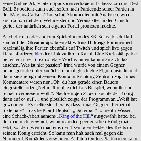
seine Online-Aktivitäten Sponsorenverträge mit Chess.com und Red
Bull. Er bedient dann auch sofort nach Partieende seiner Partien in
der Magnus-Carlsen-Tour seine Abonnenten mit Analysen, wo er
auch schon mit dem Weltmeister und Veranstalter in den Clinch
geriet, der natürlich sein eigenes Portal promoten möchte.
Auch die ein oder anderen Spielerinnen des SK Schwäbisch Hall
sind auf den Streamingportalen aktiv. Irina Bulmaga kommentiert
regelmäßig ihre Partien ebenfalls auf Twitch und spielt live gegen
Herausforderer,
hier
der Link zu ihrem Kanal. Eine Kuriosität gab es
bei einem ihrer Streams letzte Woche, unten kann man sich das
ansehen. Was ist hier passiert? Irina wurde von einem Gegner
herausgefordert, der zunächst einmal gleich eine Figur einstellte und
dann zielstrebig mit seinem König in Richtung Zentrum zog. Irinas
Kommentare waren nur „Oh, du hast gerade einen Bauern
eingestellt“ oder „Nehmt ihn bitte nicht als Beispiel, wenn ihr euer
Schach verbessern wollt“. Nach einigen Zügen tauchte der König
dann auf e4 auf … und plötzlich zeigte das Programm an „Weiß hat
gewonnen“. Es stellte sich heraus, dass Irinas Gegner „Perpetual
Stalemate“ – das heißt auf Deutsch „Dauerpatt“- ohne ihr Wissen
eine Schach-Abart namens „
King of the Hill
“ ausgewählt hatte, bei
der man nicht gewinnt, wenn man den gegnerischen König matt
setzt, sondern wenn man eins der 4 zentralen Felder des Bretts mit
seinem König erreicht. So kann man halt auch mal gegen die
Nummer 1 Rumäniens gewinnen. Auf den Online-Plattformen kann