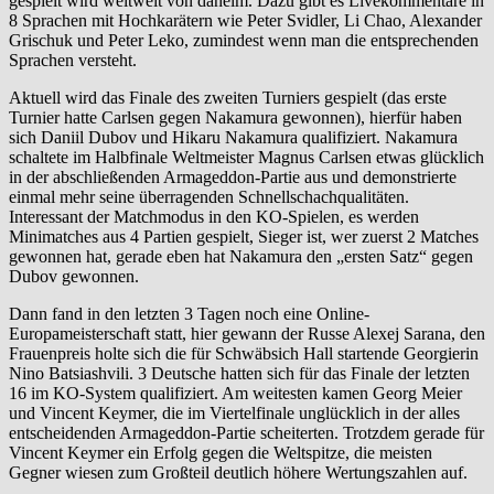
gespielt wird weltweit von daheim. Dazu gibt es Livekommentare in
8 Sprachen mit Hochkarätern wie Peter Svidler, Li Chao, Alexander
Grischuk und Peter Leko, zumindest wenn man die entsprechenden
Sprachen versteht.
Aktuell wird das Finale des zweiten Turniers gespielt (das erste
Turnier hatte Carlsen gegen Nakamura gewonnen), hierfür haben
sich Daniil Dubov und Hikaru Nakamura qualifiziert. Nakamura
schaltete im Halbfinale Weltmeister Magnus Carlsen etwas glücklich
in der abschließenden Armageddon-Partie aus und demonstrierte
einmal mehr seine überragenden Schnellschachqualitäten.
Interessant der Matchmodus in den KO-Spielen, es werden
Minimatches aus 4 Partien gespielt, Sieger ist, wer zuerst 2 Matches
gewonnen hat, gerade eben hat Nakamura den „ersten Satz“ gegen
Dubov gewonnen.
Dann fand in den letzten 3 Tagen noch eine Online-
Europameisterschaft statt, hier gewann der Russe Alexej Sarana, den
Frauenpreis holte sich die für Schwäbsich Hall startende Georgierin
Nino Batsiashvili. 3 Deutsche hatten sich für das Finale der letzten
16 im KO-System qualifiziert. Am weitesten kamen Georg Meier
und Vincent Keymer, die im Viertelfinale unglücklich in der alles
entscheidenden Armageddon-Partie scheiterten. Trotzdem gerade für
Vincent Keymer ein Erfolg gegen die Weltspitze, die meisten
Gegner wiesen zum Großteil deutlich höhere Wertungszahlen auf.