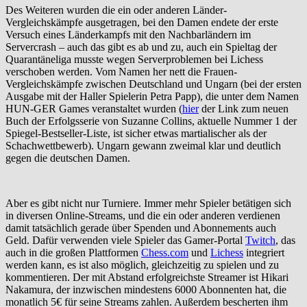
Des Weiteren wurden die ein oder anderen Länder-
Vergleichskämpfe ausgetragen, bei den Damen endete der erste
Versuch eines Länderkampfs mit den Nachbarländern im
Servercrash – auch das gibt es ab und zu, auch ein Spieltag der
Quarantäneliga musste wegen Serverproblemen bei Lichess
verschoben werden. Vom Namen her nett die Frauen-
Vergleichskämpfe zwischen Deutschland und Ungarn (bei der ersten
Ausgabe mit der Haller Spielerin Petra Papp), die unter dem Namen
HUN-GER Games veranstaltet wurden (
hier
der Link zum neuen
Buch der Erfolgsserie von Suzanne Collins, aktuelle Nummer 1 der
Spiegel-Bestseller-Liste, ist sicher etwas martialischer als der
Schachwettbewerb). Ungarn gewann zweimal klar und deutlich
gegen die deutschen Damen.
Aber es gibt nicht nur Turniere. Immer mehr Spieler betätigen sich
in diversen Online-Streams, und die ein oder anderen verdienen
damit tatsächlich gerade über Spenden und Abonnements auch
Geld. Dafür verwenden viele Spieler das Gamer-Portal
Twitch
, das
auch in die großen Plattformen
Chess.com
und
Lichess
integriert
werden kann, es ist also möglich, gleichzeitig zu spielen und zu
kommentieren. Der mit Abstand erfolgreichste Streamer ist Hikari
Nakamura, der inzwischen mindestens 6000 Abonnenten hat, die
monatlich 5€ für seine Streams zahlen. Außerdem bescherten ihm