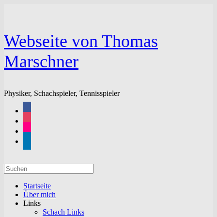
Zum
Inhalt
springen
Webseite von Thomas
Marschner
Physiker, Schachspieler, Tennisspieler
facebook
instagram
flickr
linkedin
Suchen
nach:
Startseite
Über mich
Links
Schach Links