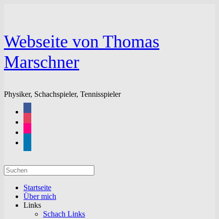
Zum
Inhalt
springen
Webseite von Thomas
Marschner
Physiker, Schachspieler, Tennisspieler
facebook
instagram
flickr
linkedin
Suchen
nach:
Startseite
Über mich
Links
Schach Links