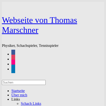
Zum
Inhalt
springen
Webseite von Thomas
Marschner
Physiker, Schachspieler, Tennisspieler
facebook
instagram
flickr
linkedin
Suchen
nach:
Startseite
Über mich
Links
Schach Links