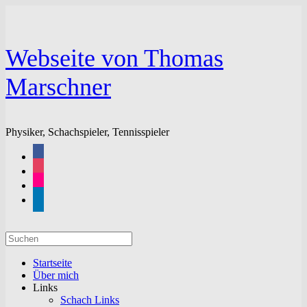
Zum
Inhalt
springen
Webseite von Thomas
Marschner
Physiker, Schachspieler, Tennisspieler
facebook
instagram
flickr
linkedin
Suchen
nach:
Startseite
Über mich
Links
Schach Links