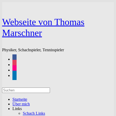
Zum
Inhalt
springen
Webseite von Thomas
Marschner
Physiker, Schachspieler, Tennisspieler
facebook
instagram
flickr
linkedin
Suchen
nach:
Startseite
Über mich
Links
Schach Links