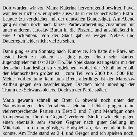
Dort wurden wir von Mama Katerina hervorragend bewirtet. Pavel
war leider nicht da, er spielte auswärts in der tschechischen Extra-
League (zu vergleichen mit der deutschen Bundesliga). Am Abend
ging es dann noch nach kurzer Partievorbereitung zusammen mit
unter anderem Jaroslav Buran in die Pizzeria und anschließend in
eine Cocktailbar. Von der Stadt gab es wegen Nebels und
Dauerregen leider nicht viel zu sehen.
Dann ging es am Sonntag nach Kunovice. Ich hatte die Ehre, am
ersten Brett zu spielen, es ging gegen einen sehr starken
Jugendspieler mit fast 2100 Elo.Die Spielklasse ist ungefähr mit der
deutschen Landesliga zu vergleichen, wobei der Abfall innerhalb
der Mannschaften größer ist – zum Teil von 2300 bis 1500 Elo.
Meine Vorbereitung kam aufs Brett, allerdings ist der Maroczy-
Aufbau gegen den beschleunigten Drachen nicht unbedingt der
Traum des Schwarzspielers. Doch zu der Partie später.
Mario gewann schnell an Brett 8, obwohl noch unter den
Nachwirkungen des Vorabends leidend. Leider gingen dann
vielversprechende Partien an Brett 3 und 7 (mit Mehrfigur ohne
Kompensation für den Gegner) verloren. Steffen wickelte gegen
einen ebenfalls sehr starken Gegner nach guter Stellung im
Mittelspiel in ein ungünstiges Endspiel ab, das er nicht halten
konnte. Am Ende stand es 2-4, und Gregor und ich spielten noch,