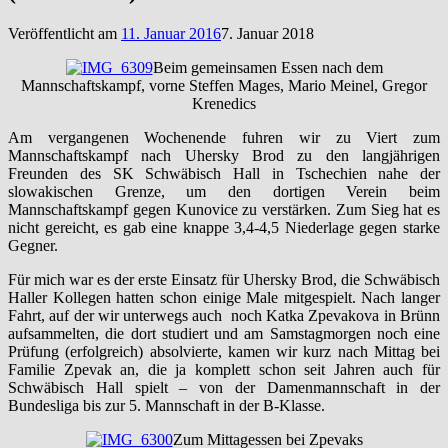
Veröffentlicht am
11. Januar 2016
7. Januar 2018
Beim gemeinsamen Essen nach dem
Mannschaftskampf, vorne Steffen Mages, Mario Meinel, Gregor
Krenedics
Am vergangenen Wochenende fuhren wir zu Viert zum
Mannschaftskampf nach Uhersky Brod zu den langjährigen
Freunden des SK Schwäbisch Hall in Tschechien nahe der
slowakischen Grenze, um den dortigen Verein beim
Mannschaftskampf gegen Kunovice zu verstärken. Zum Sieg hat es
nicht gereicht, es gab eine knappe 3,4-4,5 Niederlage gegen starke
Gegner.
Für mich war es der erste Einsatz für Uhersky Brod, die Schwäbisch
Haller Kollegen hatten schon einige Male mitgespielt. Nach langer
Fahrt, auf der wir unterwegs auch noch Katka Zpevakova in Brünn
aufsammelten, die dort studiert und am Samstagmorgen noch eine
Prüfung (erfolgreich) absolvierte, kamen wir kurz nach Mittag bei
Familie Zpevak an, die ja komplett schon seit Jahren auch für
Schwäbisch Hall spielt – von der Damenmannschaft in der
Bundesliga bis zur 5. Mannschaft in der B-Klasse.
Zum Mittagessen bei Zpevaks