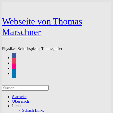
Zum
Inhalt
springen
Webseite von Thomas
Marschner
Physiker, Schachspieler, Tennisspieler
facebook
instagram
flickr
linkedin
Suchen
nach:
Startseite
Über mich
Links
Schach Links