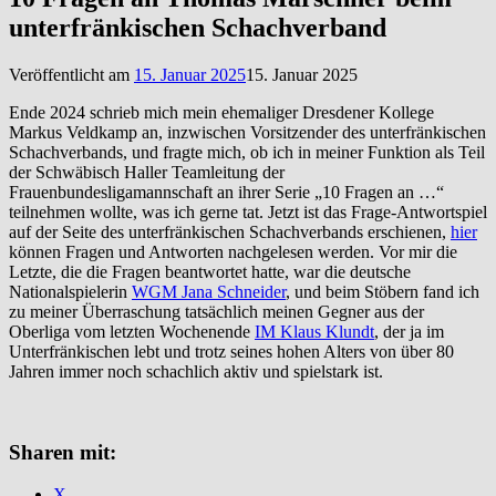
unterfränkischen Schachverband
Veröffentlicht am
15. Januar 2025
15. Januar 2025
Ende 2024 schrieb mich mein ehemaliger Dresdener Kollege
Markus Veldkamp an, inzwischen Vorsitzender des unterfränkischen
Schachverbands, und fragte mich, ob ich in meiner Funktion als Teil
der Schwäbisch Haller Teamleitung der
Frauenbundesligamannschaft an ihrer Serie „10 Fragen an …“
teilnehmen wollte, was ich gerne tat. Jetzt ist das Frage-Antwortspiel
auf der Seite des unterfränkischen Schachverbands erschienen,
hier
können Fragen und Antworten nachgelesen werden. Vor mir die
Letzte, die die Fragen beantwortet hatte, war die deutsche
Nationalspielerin
WGM Jana Schneider
, und beim Stöbern fand ich
zu meiner Überraschung tatsächlich meinen Gegner aus der
Oberliga vom letzten Wochenende
IM Klaus Klundt
, der ja im
Unterfränkischen lebt und trotz seines hohen Alters von über 80
Jahren immer noch schachlich aktiv und spielstark ist.
Sharen mit:
X