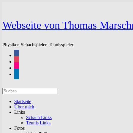
Zum
Inhalt
springen
Webseite von Thomas Marsch
Physiker, Schachspieler, Tennisspieler
facebook
instagram
flickr
linkedin
Suchen
nach:
Startseite
Über mich
Links
Schach Links
Tennis Links
Fotos