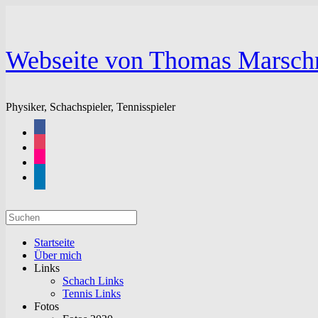
Zum
Inhalt
springen
Webseite von Thomas Marsch
Physiker, Schachspieler, Tennisspieler
facebook
instagram
flickr
linkedin
Suchen
nach:
Startseite
Über mich
Links
Schach Links
Tennis Links
Fotos