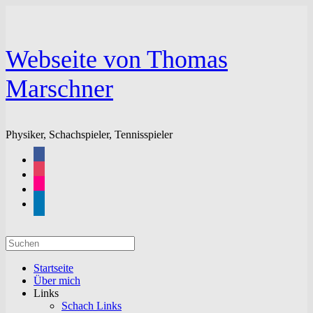
Zum
Inhalt
springen
Webseite von Thomas
Marschner
Physiker, Schachspieler, Tennisspieler
facebook
instagram
flickr
linkedin
Suchen
nach:
Startseite
Über mich
Links
Schach Links