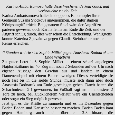
Karina Ambartsumova hatte diese Wochenende kein Glück und
verbrauchte zu viel Zeit
Karina Ambartsumova hatte ein doppeltes Bauernopfer ihrer
Gegnerin Suzana Stockova angenommen, die dafür starken
Königsangriff erhielt. Bei genauem Spiel wäre der Angriff zu
parieren gewesen, doch Karina fehlte am Ende die Zeit, und der
Angriff schlug durch, dies war schon die Entscheidung. Wenigstens
konnte Katerina Zpevakova gegen Claudia Steinbacher noch ein
Remis erreichen.
6 Stunden wehrte sich Sophie Milliet gegen Anastasia Bodnaruk am
Ende vergebens
Zu guter Letzt ließ Sophie Milliet in einem scharf angelegten
Najdorfsizilianer im 40. Zug mit noch 2 Sekunden auf der Uhr nach
eigener Aussage den Gewinn aus und landete in einem
Damenendspiel mit einem Bauern weniger. Dieses verteidigte sie
noch fast bis in die siebte Stunde, musste sich dann aber doch
Anastasia Bodnaruk am Ende geschlagen geben. Damit hatten die
Schachmiezen 5-1 gewonnen, im Fußball sagt man, mindestens 2
Tore zu hoch, bei glücklicherem Verlauf wäre ein Unentscheiden
oder sogar ein Sieg möglich gewesen.
Jetzt gilt es die Kräfte zu sammeln und es im Dezember gegen
Baden Baden und Karlsruhe besser zu machen. Baden Baden kam
gegen Hamburg auch nicht über ein 3-3 hinaus, die