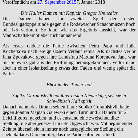
Veröffentlicht am
27. September 2015
7. Januar 2018
Die Haller Damen mit Kapitän Gregor Krenedics
Die Damen haben ihr zweites Spiel der ersten
Bundesligadoppelrunde gegen die Rodewischer Schachmiezen hoch
mit 1-5 verloren. So klar, wie das Ergebnis aussieht, war der
Mannschaftskampf aber nicht annährend.
Als erstes endete die Partie zwischen Petra Papp und Julia
Kochetkova nach ereignislosem Verlauf remis. Als nächstes verlor
Jana Zpevakova gegen ihre Landsfrau Martina Korenova. Jana war
mit Schwarz gut aus der Eröffnung herausgekommen, verlor dann
aber in einer Isolanistellung etwas den Faden und wenig später die
Partie.
Blick in den Tuniersaal
Sopiko Guramishvili mit ihrer ersten Niederlage, seit sie in
Schwäbisch Hall spielt
Danach nahm das Drama seinen Lauf: Sopiko Guramishvili hatte
gegen Joanna Majdan-Gajewski einen Turm und 2 Bauern für 2
Leichtfiguren gegeben, und es entstand eine zweischneidige
Stellung, die aber jederzeit im Gleichgewicht war. Mit beginnender
Zeitnot übersah sie in immer noch ausgeglichener Stellung ein
spektakuläres Damenopfer, das die Partie sofort entschied.