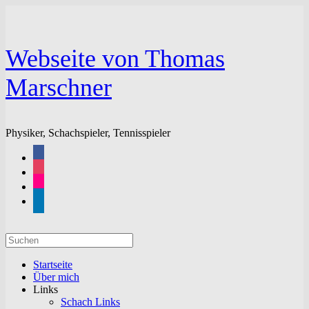
Zum
Inhalt
springen
Webseite von Thomas
Marschner
Physiker, Schachspieler, Tennisspieler
facebook
instagram
flickr
linkedin
Suchen
nach:
Startseite
Über mich
Links
Schach Links