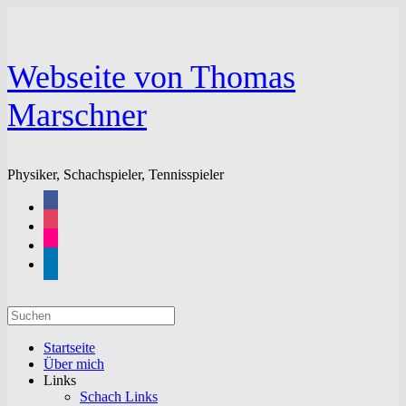
Zum
Inhalt
springen
Webseite von Thomas
Marschner
Physiker, Schachspieler, Tennisspieler
facebook
instagram
flickr
linkedin
Suchen
nach:
Startseite
Über mich
Links
Schach Links