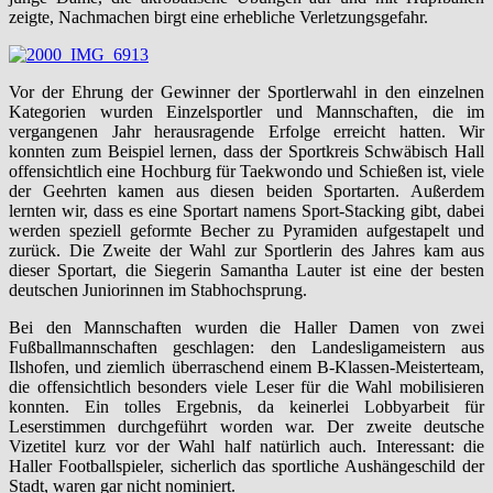
zeigte, Nachmachen birgt eine erhebliche Verletzungsgefahr.
Vor der Ehrung der Gewinner der Sportlerwahl in den einzelnen
Kategorien wurden Einzelsportler und Mannschaften, die im
vergangenen Jahr herausragende Erfolge erreicht hatten. Wir
konnten zum Beispiel lernen, dass der Sportkreis Schwäbisch Hall
offensichtlich eine Hochburg für Taekwondo und Schießen ist, viele
der Geehrten kamen aus diesen beiden Sportarten. Außerdem
lernten wir, dass es eine Sportart namens Sport-Stacking gibt, dabei
werden speziell geformte Becher zu Pyramiden aufgestapelt und
zurück. Die Zweite der Wahl zur Sportlerin des Jahres kam aus
dieser Sportart, die Siegerin Samantha Lauter ist eine der besten
deutschen Juniorinnen im Stabhochsprung.
Bei den Mannschaften wurden die Haller Damen von zwei
Fußballmannschaften geschlagen: den Landesligameistern aus
Ilshofen, und ziemlich überraschend einem B-Klassen-Meisterteam,
die offensichtlich besonders viele Leser für die Wahl mobilisieren
konnten. Ein tolles Ergebnis, da keinerlei Lobbyarbeit für
Leserstimmen durchgeführt worden war. Der zweite deutsche
Vizetitel kurz vor der Wahl half natürlich auch. Interessant: die
Haller Footballspieler, sicherlich das sportliche Aushängeschild der
Stadt, waren gar nicht nominiert.