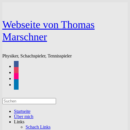
Zum
Inhalt
springen
Webseite von Thomas
Marschner
Physiker, Schachspieler, Tennisspieler
facebook
instagram
flickr
linkedin
Suchen
nach:
Startseite
Über mich
Links
Schach Links