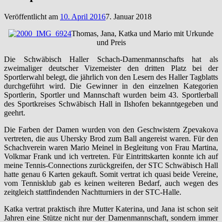
Veröffentlicht am
10. April 2016
7. Januar 2018
Thomas, Jana, Katka und Mario mit Urkunde
und Preis
Die Schwäbisch Haller Schach-Damenmannschafts hat als
zweimaliger deutscher Vizemeister den dritten Platz bei der
Sportlerwahl belegt, die jährlich von den Lesern des Haller Tagblatts
durchgeführt wird. Die Gewinner in den einzelnen Kategorien
Sportlerin, Sportler und Mannschaft wurden beim 43. Sportlerball
des Sportkreises Schwäbisch Hall in Ilshofen bekanntgegeben und
geehrt.
Die Farben der Damen wurden von den Geschwistern Zpevakova
vertreten, die aus Uhersky Brod zum Ball angereist waren. Für den
Schachverein waren Mario Meinel in Begleitung von Frau Martina,
Volkmar Frank und ich vertreten. Für Eintrittskarten konnte ich auf
meine Tennis-Connections zurückgreifen, der STC Schwäbisch Hall
hatte genau 6 Karten gekauft. Somit vertrat ich quasi beide Vereine,
vom Tennisklub gab es keinen weiteren Bedarf, auch wegen des
zeitgleich stattfindenden Nachtturniers in der STC-Halle.
Katka vertrat praktisch ihre Mutter Katerina, und Jana ist schon seit
Jahren eine Stütze nicht nur der Damenmannschaft, sondern immer