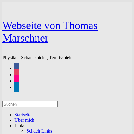
Zum
Inhalt
springen
Webseite von Thomas
Marschner
Physiker, Schachspieler, Tennisspieler
facebook
instagram
flickr
linkedin
Suchen
nach:
Startseite
Über mich
Links
Schach Links