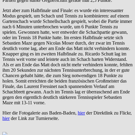
Partien gegen starke Gegnerschaft gerade mal 2,5 Punkte.
Jetzt aber zum Halbfinale und Finale: es wurde ein interessanter
Modus gespielt, um Schach und Tennis zu kombinieren: auf einem
Gartenschach wurde Schnellschach gespielt, wobei die Partie immer
nach 6 Minuten unterbrochen wurde, um 6 Punkte Tennis zu
spielen. Gewonnen hatte, wer entweder die Schachpartie gewann,
oder im Tennis 18 Punkte hatte. Im ersten Halbfinale setzte sich
Sebastien Maze gegen Nicolas Moser durch, der zwar im Tennis
deutlich vorne lag, aber am Ende das Matt nicht verhindern konnte.
Knapper ging es im zweiten Halbfinale zu. Ricardo Schutt lag im
Tennis weit vorne und leistete auch im Schach harten Widerstand.
Als er am Ende das Matt doch nicht mehr verhindern konnte, fehlten
ihm 20 Sekunden zur nächsten Tennisunterbrechung, in der er gute
Chancen gehabt hätte, die zum Sieg notwendigen 18 Punkte zu
holen. Somit erreichten die beiden französischen Großmeister das
Finale, das Laurent Fressinet nach spannendem Verlauf am
Schachbrett gewann. Auch im Tennis lag er überraschend am Ende
gegen den eigentlich deutlich stärkeren Tennisspieler Sebastien
Maze mit 13-11 vorne.
Hier die Fotogalerie aus Baden-Baden,
hier
der Direktlink zu Flickr,
hier
der Link zur Turnierseite.