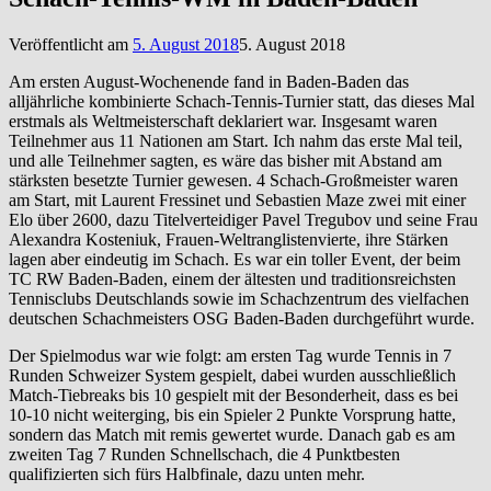
Veröffentlicht am
5. August 2018
5. August 2018
Am ersten August-Wochenende fand in Baden-Baden das
alljährliche kombinierte Schach-Tennis-Turnier statt, das dieses Mal
erstmals als Weltmeisterschaft deklariert war. Insgesamt waren
Teilnehmer aus 11 Nationen am Start. Ich nahm das erste Mal teil,
und alle Teilnehmer sagten, es wäre das bisher mit Abstand am
stärksten besetzte Turnier gewesen. 4 Schach-Großmeister waren
am Start, mit Laurent Fressinet und Sebastien Maze zwei mit einer
Elo über 2600, dazu Titelverteidiger Pavel Tregubov und seine Frau
Alexandra Kosteniuk, Frauen-Weltranglistenvierte, ihre Stärken
lagen aber eindeutig im Schach. Es war ein toller Event, der beim
TC RW Baden-Baden, einem der ältesten und traditionsreichsten
Tennisclubs Deutschlands sowie im Schachzentrum des vielfachen
deutschen Schachmeisters OSG Baden-Baden durchgeführt wurde.
Der Spielmodus war wie folgt: am ersten Tag wurde Tennis in 7
Runden Schweizer System gespielt, dabei wurden ausschließlich
Match-Tiebreaks bis 10 gespielt mit der Besonderheit, dass es bei
10-10 nicht weiterging, bis ein Spieler 2 Punkte Vorsprung hatte,
sondern das Match mit remis gewertet wurde. Danach gab es am
zweiten Tag 7 Runden Schnellschach, die 4 Punktbesten
qualifizierten sich fürs Halbfinale, dazu unten mehr.