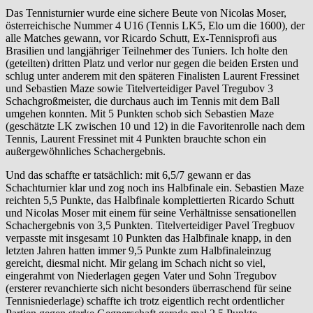
Das Tennisturnier wurde eine sichere Beute von Nicolas Moser,
österreichische Nummer 4 U16 (Tennis LK5, Elo um die 1600), der
alle Matches gewann, vor Ricardo Schutt, Ex-Tennisprofi aus
Brasilien und langjähriger Teilnehmer des Tuniers. Ich holte den
(geteilten) dritten Platz und verlor nur gegen die beiden Ersten und
schlug unter anderem mit den späteren Finalisten Laurent Fressinet
und Sebastien Maze sowie Titelverteidiger Pavel Tregubov 3
Schachgroßmeister, die durchaus auch im Tennis mit dem Ball
umgehen konnten. Mit 5 Punkten schob sich Sebastien Maze
(geschätzte LK zwischen 10 und 12) in die Favoritenrolle nach dem
Tennis, Laurent Fressinet mit 4 Punkten brauchte schon ein
außergewöhnliches Schachergebnis.
Und das schaffte er tatsächlich: mit 6,5/7 gewann er das
Schachturnier klar und zog noch ins Halbfinale ein. Sebastien Maze
reichten 5,5 Punkte, das Halbfinale komplettierten Ricardo Schutt
und Nicolas Moser mit einem für seine Verhältnisse sensationellen
Schachergebnis von 3,5 Punkten. Titelverteidiger Pavel Tregbuov
verpasste mit insgesamt 10 Punkten das Halbfinale knapp, in den
letzten Jahren hatten immer 9,5 Punkte zum Halbfinaleinzug
gereicht, diesmal nicht. Mir gelang im Schach nicht so viel,
eingerahmt von Niederlagen gegen Vater und Sohn Tregubov
(ersterer revanchierte sich nicht besonders überraschend für seine
Tennisniederlage) schaffte ich trotz eigentlich recht ordentlicher