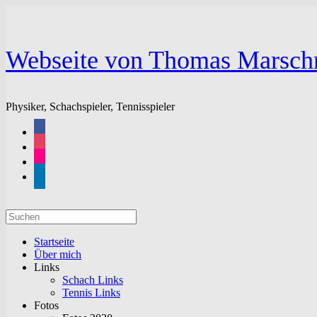
Zum
Inhalt
springen
Webseite von Thomas Marsch
Physiker, Schachspieler, Tennisspieler
facebook
instagram
flickr
linkedin
Suchen
nach:
Startseite
Über mich
Links
Schach Links
Tennis Links
Fotos