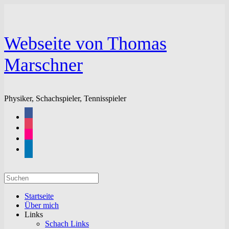
Zum
Inhalt
springen
Webseite von Thomas
Marschner
Physiker, Schachspieler, Tennisspieler
facebook
instagram
flickr
linkedin
Suchen
nach:
Startseite
Über mich
Links
Schach Links