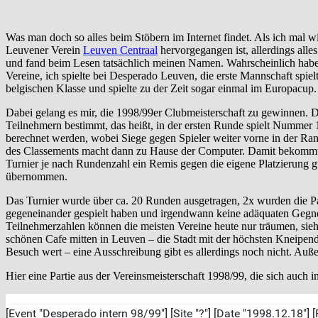
Was man doch so alles beim Stöbern im Internet findet. Als ich mal 
Leuvener Verein
Leuven Centraal
hervorgegangen ist, allerdings alle
und fand beim Lesen tatsächlich meinen Namen. Wahrscheinlich habe i
Vereine, ich spielte bei Desperado Leuven, die erste Mannschaft spielt
belgischen Klasse und spielte zu der Zeit sogar einmal im Europacup.
Dabei gelang es mir, die 1998/99er Clubmeisterschaft zu gewinnen. 
Teilnehmern bestimmt, das heißt, in der ersten Runde spielt Nummer
berechnet werden, wobei Siege gegen Spieler weiter vorne in der Ra
des Classements macht dann zu Hause der Computer. Damit bekommt 
Turnier je nach Rundenzahl ein Remis gegen die eigene Platzierung 
übernommen.
Das Turnier wurde über ca. 20 Runden ausgetragen, 2x wurden die Pa
gegeneinander gespielt haben und irgendwann keine adäquaten Gegner 
Teilnehmerzahlen können die meisten Vereine heute nur träumen, si
schönen Cafe mitten in Leuven – die Stadt mit der höchsten Kneipend
Besuch wert – eine Ausschreibung gibt es allerdings noch nicht. Auße
Hier eine Partie aus der Vereinsmeisterschaft 1998/99, die sich auch i