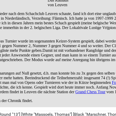
Das Rathaus
von Leuven
wieder nach dem Schachclub Leuven schaute, fand ich dort eine unglaub
s in Niederländisch, Verzeihung: Flämisch. Ich hatte ja von 1997-1999 2
ch in diesen Jahren mein bestes Schach gespielt (meine belgische Wer
e immerhin in der 2. belgischen Liga. Der Lokalrivale Lustige Vrijpion 
Das Turnier wurde im sogenannten Keizer-System gespielt, dabei werd
 1 gegen Nummer 2, Nummer 3 gegen Nummer 4 und so weiter. Der Clou i
ngliste mehr Punkte geben.Damit ist mit vorhandener Rangfolge und de
jeder Anwesende einen Gegner, und man kann in so einem Turnier auc
gutgeschrieben. Der Modus wurde auf meine Anregung hin übrigens im S
arungen auf Null gesetzt, d.h. man konnte bis zu 3x gegen den selben
mehr hatten. Beeindruckend die Teilnehmerzahl: insgesamt 74 (!) Spie
eht man mal von Opens oder Turnieren wie der in Kürze beginnenden
Fr
ichte, die ich kenne. Gespielt wird dort heute immer noch. Anfang Nov
rdem findet in Leuven die nächste Station der
Grand Chess Tour
vom 15
n der Chronik findet.