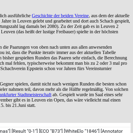
lich ausführliche
Geschichte der beiden Vereine
, aus dem der aktuelle
 Jahre in Leuven gelebt und gearbeitet und dort auch Schach gespielt,
tungszahl lag damals bei 2080). Zu der Zeit gab es in Leuven 2
Leuven (das heißt der lustige Freibauer) spielte in der höchsten
en die Paarungen von oben nach unten aus allen anwesenden
st, dass die Punkte iterativ immer aus der aktuellen Tabelle
n bisher gespielten Runden das Paaren sehr einfach, die Berechnung
h mal fehlen, typischerweise bekommt man bis zu 2 oder 3 mal pro
chachverein Eppstein schon vor Jahren fürs Vereinsturnier
 Gegner spielen, damit nicht nach wenigen Runden die besten schon
ler nahmen teil, davon mehr als die Hälfte regelmäßig. Von solchen
ankfurter Stadtmeisterschaft
ab. Gespielt wurde im Saal eines sehr
ember gibt es in Leuven ein Open, das wäre vielleicht mal einen
. bis 21.Juni statt.