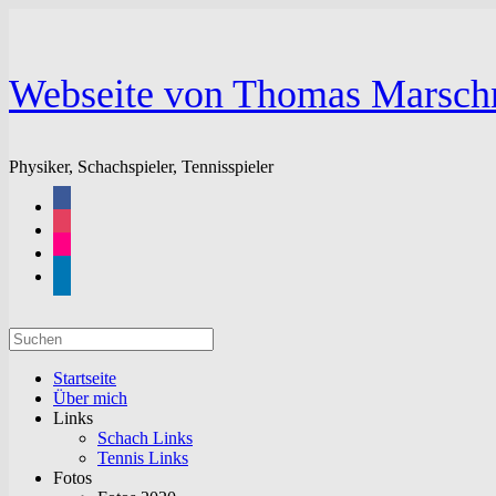
Zum
Inhalt
springen
Webseite von Thomas Marsch
Physiker, Schachspieler, Tennisspieler
facebook
instagram
flickr
linkedin
Suchen
nach:
Startseite
Über mich
Links
Schach Links
Tennis Links
Fotos