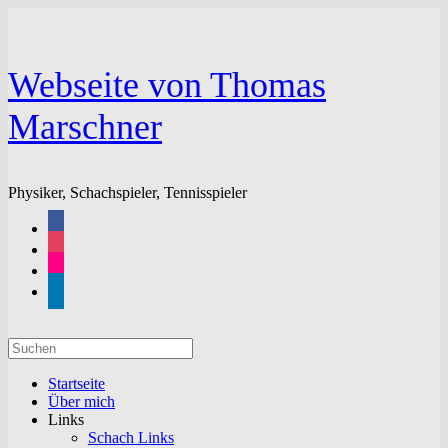
Zum
Inhalt
springen
Webseite von Thomas
Marschner
Physiker, Schachspieler, Tennisspieler
facebook
instagram
flickr
linkedin
Suchen
nach:
Startseite
Über mich
Links
Schach Links