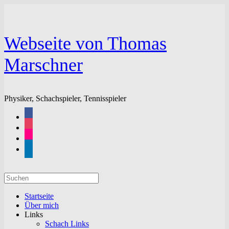
Zum
Inhalt
springen
Webseite von Thomas
Marschner
Physiker, Schachspieler, Tennisspieler
facebook
instagram
flickr
linkedin
Suchen
nach:
Startseite
Über mich
Links
Schach Links