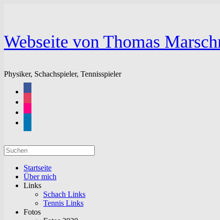
Zum
Inhalt
springen
Webseite von Thomas Marsch
Physiker, Schachspieler, Tennisspieler
facebook
instagram
flickr
linkedin
Suchen
nach:
Startseite
Über mich
Links
Schach Links
Tennis Links
Fotos