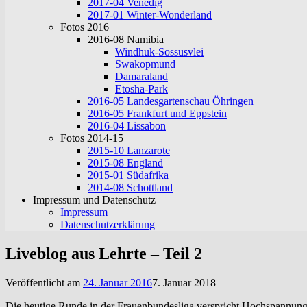
2017-04 Venedig
2017-01 Winter-Wonderland
Fotos 2016
2016-08 Namibia
Windhuk-Sossusvlei
Swakopmund
Damaraland
Etosha-Park
2016-05 Landesgartenschau Öhringen
2016-05 Frankfurt und Eppstein
2016-04 Lissabon
Fotos 2014-15
2015-10 Lanzarote
2015-08 England
2015-01 Südafrika
2014-08 Schottland
Impressum und Datenschutz
Impressum
Datenschutzerklärung
Liveblog aus Lehrte – Teil 2
Veröffentlicht am
24. Januar 2016
7. Januar 2018
Die heutige Runde in der Frauenbundesliga verspricht Hochspannung. D