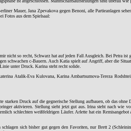
ungsphase ist abgeschlossen. Mannschaftsaufstellungen sind überall wie 
rliner Mauer, Jana Zpevakova gegen Benoni, alle Partieanlagen sehen eh
ei Fotos aus dem Spielsaal:
ir nicht so recht, Schwarz hat auf jeden Fall Ausgleich. Bei Petra ist 
egen schwachen c-Bauern. Auch Katia spielt auf Angriff, aber die Situa
-Linie unter Druck. Karina steht recht solide.
aterina Atalik-Eva Kulovana, Karina Ambartsumova-Tereza Rodshtein
nte starken Druck auf die gegnerische Stellung aufbauen, ob das ohne
nger aktivieren. Stellung sieht jetzt gut aus. Irina steht nach wie vo
iemlich schlechten weißfeldrigen Läufer. Arlette hat ein Remisangebot ab
schlagen sich bisher gut gegen den Favoriten, nur Brett 2 (Schleining