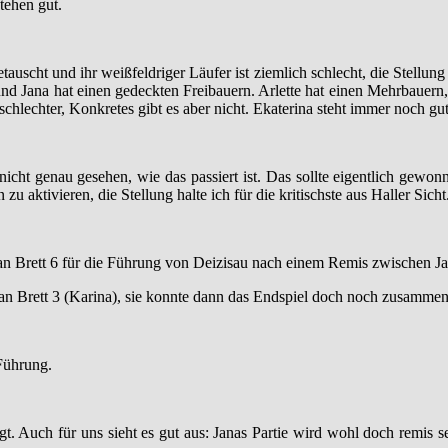
tehen gut.
auscht und ihr weißfeldriger Läufer ist ziemlich schlecht, die Stellung g
und Jana hat einen gedeckten Freibauern. Arlette hat einen Mehrbauern
schlechter, Konkretes gibt es aber nicht. Ekaterina steht immer noch gut,
nicht genau gesehen, wie das passiert ist. Das sollte eigentlich gewo
u aktivieren, die Stellung halte ich für die kritischste aus Haller Sicht
te an Brett 6 für die Führung von Deizisau nach einem Remis zwischen 
an Brett 3 (Karina), sie konnte dann das Endspiel doch noch zusammen
 Führung.
rgt. Auch für uns sieht es gut aus: Janas Partie wird wohl doch remis s