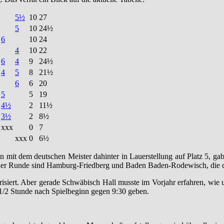
5½
10
27
5
10
24½
6
10
24
4
10
22
6
4
9
24½
4
5
8
21½
6
6
20
5
5
19
4½
2
11½
3½
2
8½
xxx
0
7
xxx
0
6½
mit dem deutschen Meister dahinter in Lauerstellung auf Platz 5, gab 
der Runde sind Hamburg-Friedberg und Baden Baden-Rodewisch, die di
risiert. Aber gerade Schwäbisch Hall musste im Vorjahr erfahren, wie 
a 1/2 Stunde nach Spielbeginn gegen 9:30 geben.