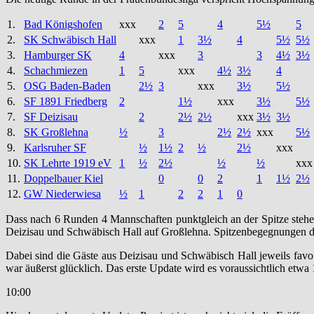
1.
Bad Königshofen
xxx
2
5
4
5½
5
2.
SK Schwäbisch Hall
xxx
1
3½
4
5½
5½
3.
Hamburger SK
4
xxx
3
3
4½
3½
4.
Schachmiezen
1
5
xxx
4½
3½
4
5.
OSG Baden-Baden
2½
3
xxx
3½
5½
6.
SF 1891 Friedberg
2
1½
xxx
3½
5½
7.
SF Deizisau
2
2½
2½
xxx
3½
3½
8.
SK Großlehna
½
3
2½
2½
xxx
5½
9.
Karlsruher SF
½
1½
2
½
2½
xxx
10.
SK Lehrte 1919 eV
1
½
2½
½
½
xxx
11.
Doppelbauer Kiel
0
0
2
1
1½
2½
12.
GW Niederwiesa
½
1
2
2
1
0
Dass nach 6 Runden 4 Mannschaften punktgleich an der Spitze stehen 
Deizisau und Schwäbisch Hall auf Großlehna. Spitzenbegegnungen 
Dabei sind die Gäste aus Deizisau und Schwäbisch Hall jeweils favo
war äußerst glücklich. Das erste Update wird es voraussichtlich etw
10:00