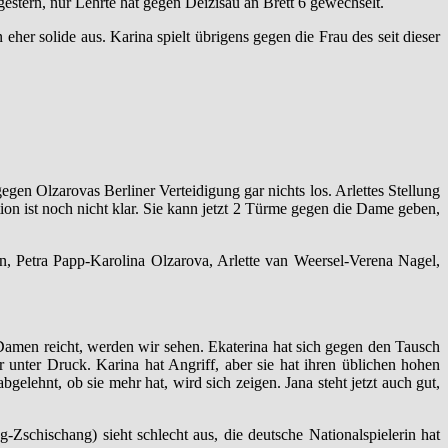
gestern, nur Lehrte hat gegen Deizisau an Brett 6 gewechselt.
er solide aus. Karina spielt übrigens gegen die Frau des seit dieser
gegen Olzarovas Berliner Verteidigung gar nichts los. Arlettes Stellung
tion ist noch nicht klar. Sie kann jetzt 2 Türme gegen die Dame geben,
, Petra Papp-Karolina Olzarova, Arlette van Weersel-Verena Nagel,
 Damen reicht, werden wir sehen. Ekaterina hat sich gegen den Tausch
r unter Druck. Karina hat Angriff, aber sie hat ihren üblichen hohen
gelehnt, ob sie mehr hat, wird sich zeigen. Jana steht jetzt auch gut,
-Zschischang) sieht schlecht aus, die deutsche Nationalspielerin hat