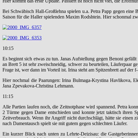
Hier kommt das erste Update. Passiert ist noch nicht viel, die Eröffn
Bei Schwäbisch Hall-Großlehna spielen u.a. Petra Papp gegen eine Be
Saison für die Haller spielenden Maxim Rodshtein. Hier schonmal zw
10:15
Es beginnt sich etwas zu tun. Janas Aufstellung gegen Benoni gefällt m
an Brett 5 ist sehr zweischneidig, schwer zu beurteilen, Läuferpaar g
Frage ist, wer dann im Vorteil ist. Irina steht am Spitzenbrett auf der f
Hier nochmal die Paarungen: Irina Bulmaga-Krystina Havlikova, Ek
Jana Zpevakova-Christina Lehmann.
11:15
Alle Partien laufen noch, die Zeitnotphase wird spannend. Petra kon
2 Türme gegen Dame entschieden und konnte jetzt taktisch ihren Spri
Zeitverbrauch. Wenn ihr Angriff nicht durchschlägt, hätte sie einen z
nach Damentausch spielt sie mit gutem gegen schlechten Läufer.
Ein kurzer Blick nach unten zu Lehrte-Deizisau: die Gastgeberinnen 