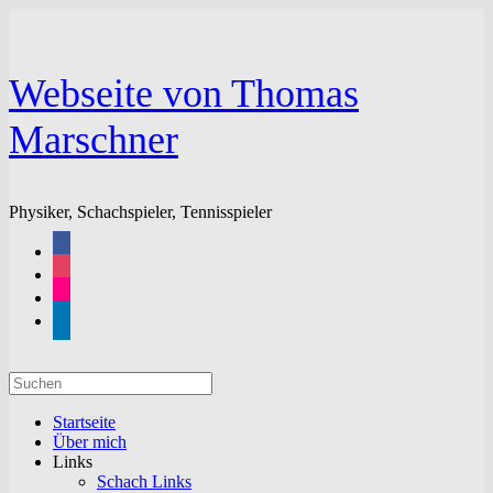
Zum
Inhalt
springen
Webseite von Thomas
Marschner
Physiker, Schachspieler, Tennisspieler
facebook
instagram
flickr
linkedin
Suchen
nach:
Startseite
Über mich
Links
Schach Links