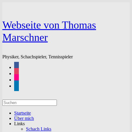
Zum
Inhalt
springen
Webseite von Thomas
Marschner
Physiker, Schachspieler, Tennisspieler
facebook
instagram
flickr
linkedin
Suchen
nach:
Startseite
Über mich
Links
Schach Links