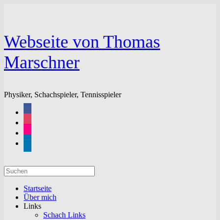
Zum
Inhalt
springen
Webseite von Thomas
Marschner
Physiker, Schachspieler, Tennisspieler
facebook
instagram
flickr
linkedin
Suchen
nach:
Startseite
Über mich
Links
Schach Links