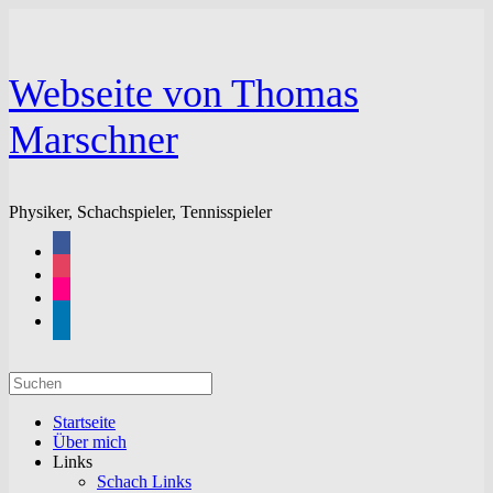
Zum
Inhalt
springen
Webseite von Thomas
Marschner
Physiker, Schachspieler, Tennisspieler
facebook
instagram
flickr
linkedin
Suchen
nach:
Startseite
Über mich
Links
Schach Links