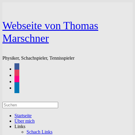
Zum
Inhalt
springen
Webseite von Thomas
Marschner
Physiker, Schachspieler, Tennisspieler
facebook
instagram
flickr
linkedin
Suchen
nach:
Startseite
Über mich
Links
Schach Links