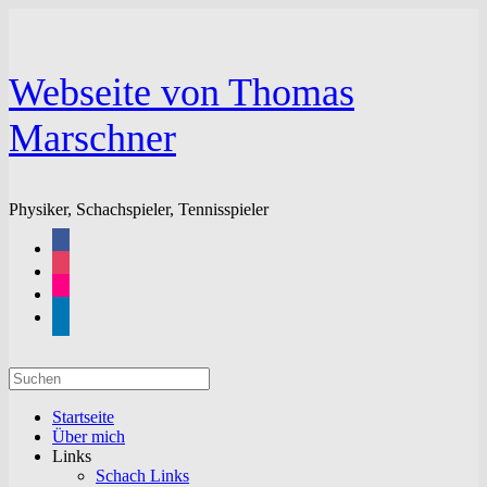
Zum
Inhalt
springen
Webseite von Thomas
Marschner
Physiker, Schachspieler, Tennisspieler
facebook
instagram
flickr
linkedin
Suchen
nach:
Startseite
Über mich
Links
Schach Links