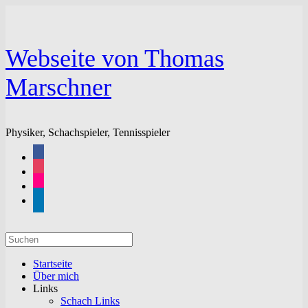
Zum
Inhalt
springen
Webseite von Thomas
Marschner
Physiker, Schachspieler, Tennisspieler
facebook
instagram
flickr
linkedin
Suchen
nach:
Startseite
Über mich
Links
Schach Links