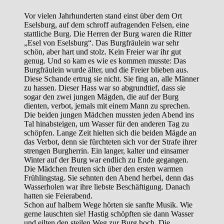
Vor vielen Jahrhunderten stand einst über dem Ort
Eselsburg, auf dem schroff aufragenden Felsen, eine
stattliche Burg. Die Herren der Burg waren die Ritter
„Esel von Eselsburg“. Das Burgfräulein war sehr
schön, aber hart und stolz. Kein Freier war ihr gut
genug. Und so kam es wie es kommen musste: Das
Burgfräulein wurde älter, und die Freier blieben aus.
Diese Schande ertrug sie nicht. Sie fing an, alle Männer
zu hassen. Dieser Hass war so abgrundtief, dass sie
sogar den zwei jungen Mägden, die auf der Burg
dienten, verbot, jemals mit einem Mann zu sprechen.
Die beiden jungen Mädchen mussten jeden Abend ins
Tal hinabsteigen, um Wasser für den anderen Tag zu
schöpfen. Lange Zeit hielten sich die beiden Mägde an
das Verbot, denn sie fürchteten sich vor der Strafe ihrer
strengen Burgherrin. Ein langer, kalter und einsamer
Winter auf der Burg war endlich zu Ende gegangen.
Die Mädchen freuten sich über den ersten warmen
Frühlingstag. Sie sehnten den Abend herbei, denn das
Wasserholen war ihre liebste Beschäftigung. Danach
hatten sie Feierabend.
Schon auf halbem Wege hörten sie sanfte Musik. Wie
gerne lauschten sie! Hastig schöpften sie dann Wasser
und eilten den steilen Weg zur Burg hoch. Die