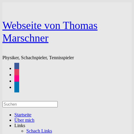
Zum
Inhalt
springen
Webseite von Thomas
Marschner
Physiker, Schachspieler, Tennisspieler
facebook
instagram
flickr
linkedin
Suchen
nach:
Startseite
Über mich
Links
Schach Links