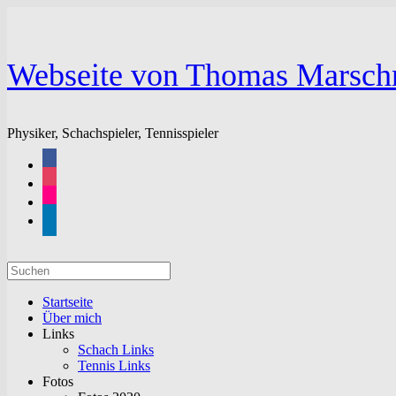
Zum
Inhalt
springen
Webseite von Thomas Marsch
Physiker, Schachspieler, Tennisspieler
facebook
instagram
flickr
linkedin
Suchen
nach:
Startseite
Über mich
Links
Schach Links
Tennis Links
Fotos