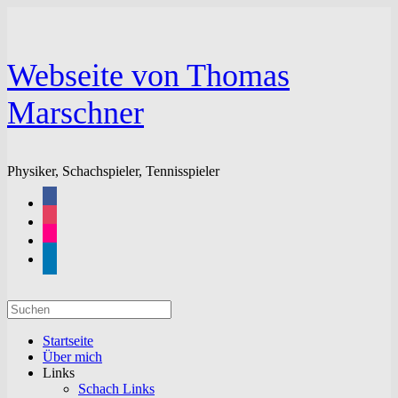
Zum
Inhalt
springen
Webseite von Thomas
Marschner
Physiker, Schachspieler, Tennisspieler
facebook
instagram
flickr
linkedin
Suchen
nach:
Startseite
Über mich
Links
Schach Links