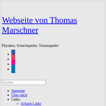
Zum
Inhalt
springen
Webseite von Thomas
Marschner
Physiker, Schachspieler, Tennisspieler
facebook
instagram
flickr
linkedin
Suchen
nach:
Startseite
Über mich
Links
Schach Links