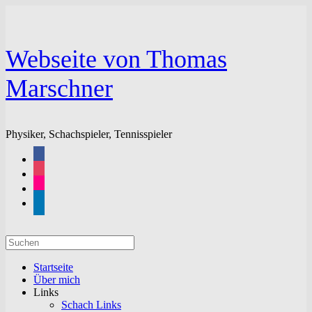
Zum
Inhalt
springen
Webseite von Thomas
Marschner
Physiker, Schachspieler, Tennisspieler
facebook
instagram
flickr
linkedin
Suchen
nach:
Startseite
Über mich
Links
Schach Links