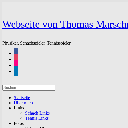
Zum
Inhalt
springen
Webseite von Thomas Marsch
Physiker, Schachspieler, Tennisspieler
facebook
instagram
flickr
linkedin
Suchen
nach:
Startseite
Über mich
Links
Schach Links
Tennis Links
Fotos