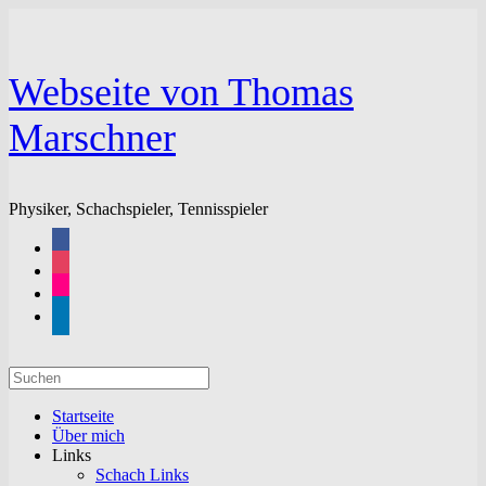
Zum
Inhalt
springen
Webseite von Thomas
Marschner
Physiker, Schachspieler, Tennisspieler
facebook
instagram
flickr
linkedin
Suchen
nach:
Startseite
Über mich
Links
Schach Links