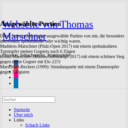
Zum
Inhalt
springen
Webseite von Thomas
Ausgewählte Partien
Marschner
Diese Seite enthält einige ausgewählte Partien von mir, die besonders
interessant, spekatukulär oder wichtig waren.
Maddens-Marschner (Pfalz-Open 2017) mit einem spektakulären
Turmopfer meines Gegners nach 6 Zügen
Physiker, Schachspieler, Tennisspieler
Krenz-Marschner (Mannschaftskampf 2017) mit einem schönen Sieg
gegen einen Gegner mit Elo 2251
facebook
Marschner-Beckers (1999): Simultanpartie mit einem Damenopfer
instagram
gegen 3 Figuren
flickr
linkedin
Suchen
nach:
Startseite
Über mich
Links
Schach Links